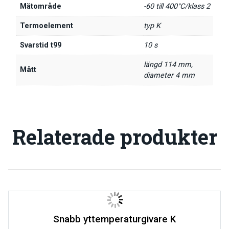
Mätområde
-60 till 400°C/klass 2
Termoelement
typ K
Svarstid t99
10 s
längd 114 mm,
Mått
diameter 4 mm
Relaterade produkter
Snabb yttemperaturgivare K