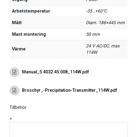
Arbetstemperatur
-35…+60°C
Mått
Diam. 186×445 mm
Mast montering
50 mm
24 V AC/DC, max
Värme
114W
Manual_5.4032.45.008_114W.pdf
Broschyr_-Precipitation-Transmitter_114W.pdf
Tillbehör
>