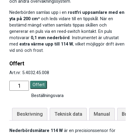
och andra övervakningssystem.
Nederbörden samlas upp i en
rostfri uppsamlare med en
yta på 200 cm²
och leds vidare till en tippskål. När en
bestämd mängd vatten samlats tippas skålen och
genererar en puls via en reed-switch kontakt. En puls
motsvarar
0,1 mm nederbörd
. Instrumentet är utrustat
med
extra värme upp till 114 W
, vilket möjliggör drift även
vid snö och frost.
Offert
Art.nr: 5.4032.45.008
Offert
Beställningsvara
Beskrivning
Teknisk data
Manual
Brosc
Nederbördsmätare 114 W
är en precisionssensor för