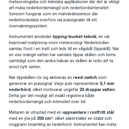
meteorologiska och tekniska applikationer där det är viktigt
att mäta nederbördsmängd och nederbördsintensitet.
Sensorn fungerar som en mätvärdessensor där
nederbördsdata överförs via pulssignaler till ett
övervakningssystem.
Instrumentet använder
tipping-bucket-teknik
, en väl
beprövad mätprincip inom meteorologi. Nederbörden
samlas först i en tratt och leds till en vågskål (tippskål). När
en viss mängd vatten har samlats tippar skålen och töms
samtidigt som den andra halvan av skålen är redo att ta
emot nytt vatten.
När tippskålen rör sig aktiveras en
reed-switch
som
genererar en pulssignal. Varje puls representerar
0,1 mm
nederbörd
, vilket motsvarar ungefär
20 droppar vatten
.
Detta gör det möjligt att exakt registrera både
nederbördsmängd och intensitet över tid.
Mätaren är utrustad med en
uppsamlare i rostfritt stål
med en yta på
200 cm²
, vilket säkerställer en stabil och
noggrann insamling av nederbörd. Instrumentet kan mäta