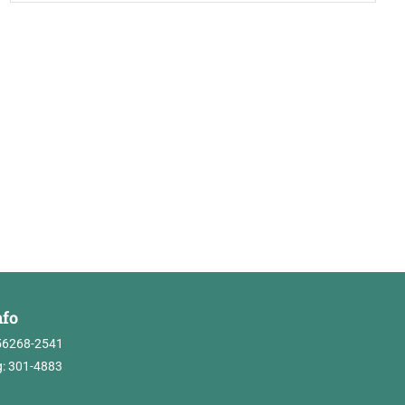
nfo
56268-2541
: 301-4883