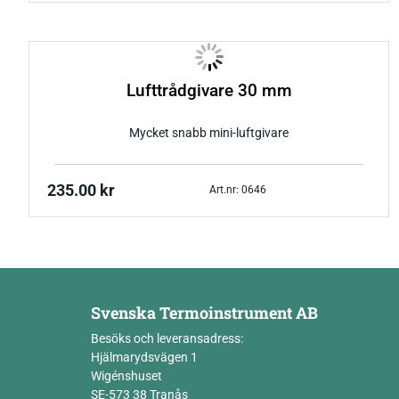
Lufttrådgivare 30 mm
Mycket snabb mini-luftgivare
235.00
kr
Art.nr: 0646
Svenska Termoinstrument AB
Besöks och leveransadress:
Hjälmarydsvägen 1
Wigénshuset
SE-573 38 Tranås