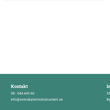
Kontakt
I
08 - 544 445 60
5
info@svenskatermoinstrument.se
Bg