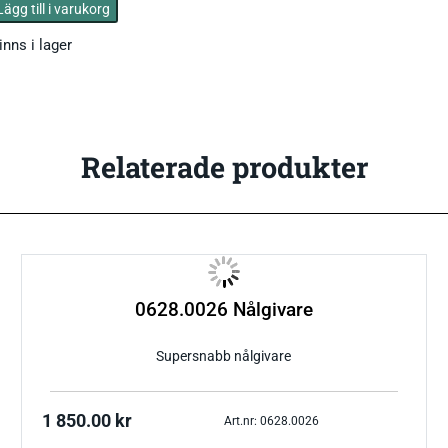
Lägg till i varukorg
Tryckgivare luft
inns i lager
Relaterade produkter
Tillbehör Thies
CO Mätare
Tillbehör Lufft
Tillbehör-EE
Gasmätare Syre
Tillbehör-Testo
Radonmätare
Tillbehör_Greisinger
0628.0026 Nålgivare
CO2 Mätare Inomhus
Supersnabb nålgivare
1 850.00
kr
Art.nr: 0628.0026