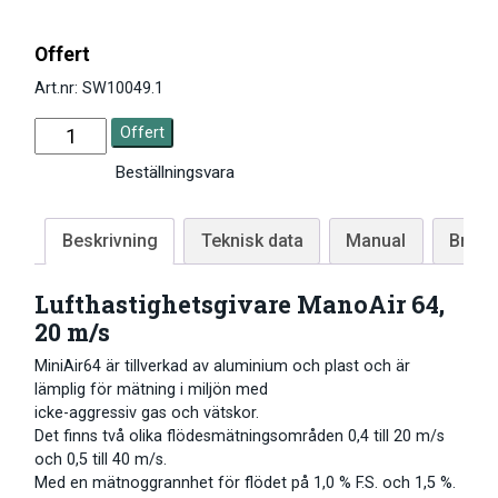
Offert
Art.nr: SW10049.1
Offert
Beställningsvara
Beskrivning
Teknisk data
Manual
Brosc
Lufthastighetsgivare ManoAir 64,
20 m/s
MiniAir64 är tillverkad av aluminium och plast och är
lämplig för mätning i miljön med
icke-aggressiv gas och vätskor.
Det finns två olika flödesmätningsområden 0,4 till 20 m/s
och 0,5 till 40 m/s.
Med en mätnoggrannhet för flödet på 1,0 % F.S. och 1,5 %.