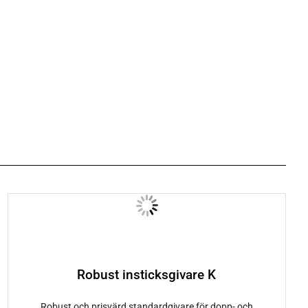
Robust insticksgivare K
Robust och prisvärd standardgivare för dopp- och