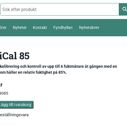
örer
Nyheter
Kontakt
Fyndhyllan
Nyhetsbrev
Termoelement Typ K
Cal 85
Väderstation 0-10 V
Pt100 / Pt1000
Temperatur_
Thies Compact 4…20mA / 0-10V
 kalibrering och kontroll av upp till 6 fuktmätare åt gången med en
om håller en relativ fuktighet på 85%.
Komposttermometer
Fukt_
Luftfuktighetsmätare
First Class
temperatur,
kr
Livsmedel_
Luftflöde_
Fuktkvotsmätare
Ultrasonic Anemometer
.9085
Ph / Redox / Syre_
Fuktindikator
Lufft Ventus Ultrasonic
Lägg till i varukorg
Fuktmätare betong
Classic wind transmitter
eställningsvara
Barometer lufttryck
Fukt i material
Small Wind