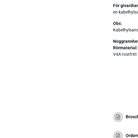
För givardia
en kabelhyls
Obs:
Kabelhylsans
Noggrannhe
Rörmaterial:
V4A rostfritt
Brosc
Order