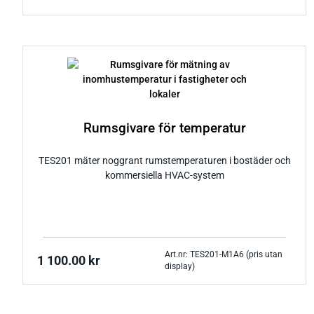
Rumsgivare för temperatur
TES201 mäter noggrant rumstemperaturen i bostäder och
kommersiella HVAC-system
Art.nr: TES201-M1A6 (pris utan
1 100.00
kr
display)