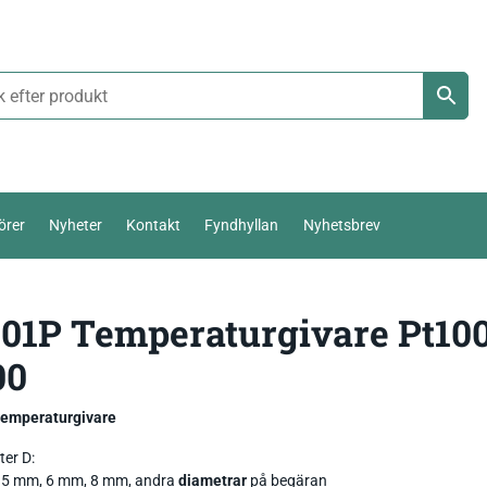
örer
Nyheter
Kontakt
Fyndhyllan
Nyhetsbrev
Termoelement Typ K
01P Temperaturgivare Pt100
Väderstation 0-10 V
00
Pt100 / Pt1000
Temperatur_
Thies Compact 4…20mA / 0-10V
Komposttermometer
Fukt_
Luftfuktighetsmätare
First Class
temperatur,
 temperaturgivare
Livsmedel_
Luftflöde_
Fuktkvotsmätare
er D:
Ultrasonic Anemometer
 5 mm, 6 mm, 8 mm, andra
diametrar
på begäran