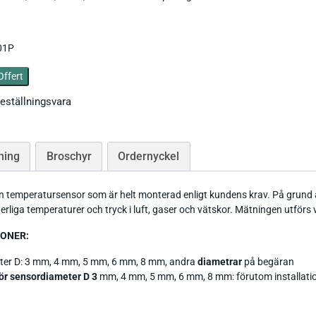
Ph / Redox / Syre_
Fuktindikator
Lufft Ventus Ultrasonic
Fuktmätare betong
Classic wind transmitter
01P
Barometer lufttryck
Fukt i material
Small Wind
Offert
Tryckgivare luft
eställningsvara
ning
Broschyr
Ordernyckel
Tillbehör Thies
n temperatursensor som är helt monterad enligt kundens krav. På grund a
rliga temperaturer och tryck i luft, gaser och vätskor. Mätningen utförs
CO Mätare
Tillbehör Lufft
Tillbehör-EE
IONER:
Gasmätare Syre
Tillbehör-Testo
ter D: 3 mm, 4 mm, 5 mm, 6 mm, 8 mm, andra
diametrar
på begäran
ör sensordiameter D 3
mm, 4 mm, 5 mm, 6 mm, 8 mm: förutom installati
Radonmätare
Tillbehör_Greisinger
CO2 Mätare Inomhus