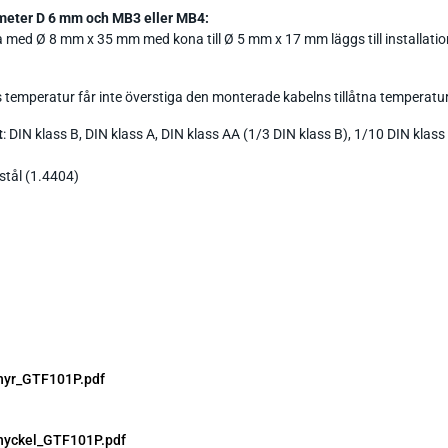
meter D 6 mm och MB3 eller MB4:
a med Ø 8 mm x 35 mm med kona till Ø 5 mm x 17 mm läggs till installati
 temperatur får inte överstiga den monterade kabelns tillåtna temperatur
t
: DIN klass B, DIN klass A, DIN klass AA (1/3 DIN klass B), 1/10 DIN klass
 stål (1.4404)
hyr_GTF101P.pdf
nyckel_GTF101P.pdf