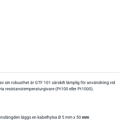
v sin robusthet är GTF 101 särskilt lämplig för användning vid
 via resistanstemperaturgivare (Pt100 eller Pt1000).
onslängden läggs en kabelhylsa Ø 5 mm x 50
mm