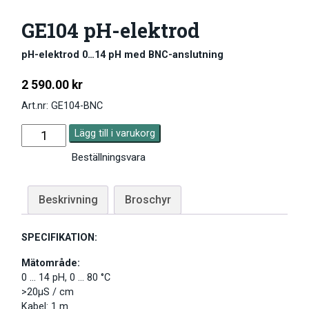
GE104 pH-elektrod
pH-elektrod 0…14 pH med BNC-anslutning
2 590.00
kr
Art.nr: GE104-BNC
Lägg till i varukorg
Beställningsvara
Beskrivning
Broschyr
SPECIFIKATION:
Mätområde:
0 … 14 pH, 0 … 80 °C
>20μS / cm
Kabel
: 1 m