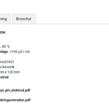
Tryckgivare luft
ning
Broschyr
ION:
Tillbehör Thies
… 80 °C
CO Mätare
Tillbehör Lufft
rmåga
: >100 μS / cm
Tillbehör-EE
Gasmätare Syre
 mol/l KCl
Tillbehör-Testo
 x keramik
Radonmätare
 mm x 120 mm
Tillbehör_Greisinger
ectrod
CO2 Mätare Inomhus
hyr_pH_elektrod.pdf
dningsomraden.pdf