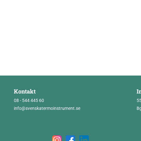
Kontakt
I
08 - 544 445 60
5
info@svenskatermoinstrument.se
Bg