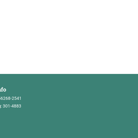
nfo
56268-2541
: 301-4883