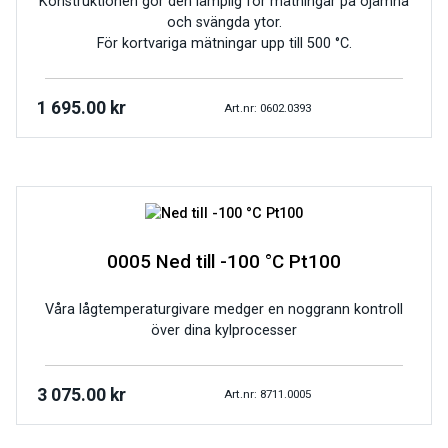
Konstruktionen gör den lämplig för mätningar på ojämna
och svängda ytor.
För kortvariga mätningar upp till 500 °C.
1 695.00
kr
Art.nr: 0602.0393
0005 Ned till -100 °C Pt100
Våra lågtemperaturgivare medger en noggrann kontroll
över dina kylprocesser
3 075.00
kr
Art.nr: 8711.0005