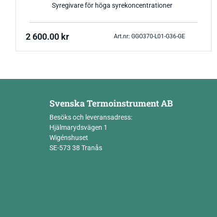
Syregivare för höga syrekoncentrationer
2 600.00
kr
Art.nr: GGO370-L01-G36-GE
Svenska Termoinstrument AB
Besöks och leveransadress:
Hjälmarydsvägen 1
Wigénshuset
SE-573 38 Tranås