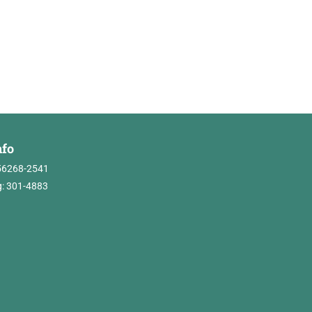
nfo
56268-2541
: 301-4883