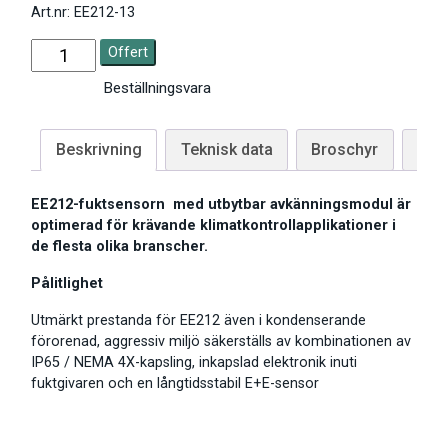
Art.nr: EE212-13
Offert
Beställningsvara
Beskrivning
Teknisk data
Broschyr
Man
EE212-fuktsensorn med utbytbar avkänningsmodul är
optimerad för krävande klimatkontrollapplikationer i
de flesta olika branscher.
Pålitlighet
Utmärkt prestanda för EE212 även i kondenserande
förorenad, aggressiv miljö säkerställs av kombinationen av
IP65 / NEMA 4X-kapsling, inkapslad elektronik inuti
fuktgivaren och en långtidsstabil E+E-sensor