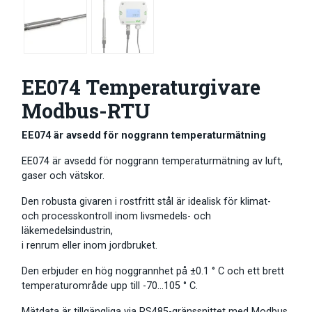
EE074 Temperaturgivare
Modbus-RTU
EE074 är avsedd för noggrann temperaturmätning
EE074 är avsedd för noggrann temperaturmätning av luft,
gaser och vätskor.
Den robusta givaren i rostfritt stål är idealisk för klimat-
och processkontroll inom livsmedels- och
läkemedelsindustrin,
i renrum eller inom jordbruket.
Den erbjuder en hög noggrannhet på ±0.1 ° C och ett brett
temperaturområde upp till -70…105 ° C.
Mätdata är tillgängliga via RS485-gränssnittet med Modbus