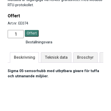
RTU-protokollet.
Offert
Art.nr: EE074
Offert
Beställningsvara
Beskrivning
Teknisk data
Broschyr
Till
Sigma 05-sensorhubb med utbytbara givare för tuffa
och utmanande miljöer.