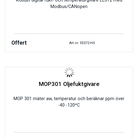
Robust digital fukt- och temperaturgivare EE072 med
Modbus/CANopen
Offert
Art.nr: EE072-HS
MOP301 Oljefuktgivare
MOP 301 mäter aw, temperatur och beräknar ppm över
-40 -120ºC