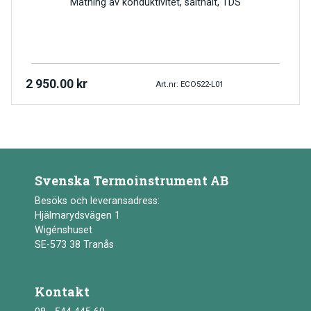
Mätning av konduktivitet, salthalt, TDS
2 950.00
kr
Art.nr: ECO522-L01
Svenska Termoinstrument AB
Besöks och leveransadress:
Hjälmarydsvägen 1
Wigénshuset
SE-573 38 Tranås
Kontakt