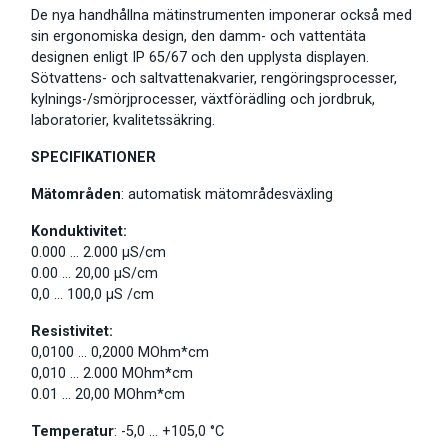
De nya handhållna mätinstrumenten imponerar också med
sin ergonomiska design, den damm- och vattentäta
designen enligt IP 65/67 och den upplysta displayen.
Sötvattens- och saltvattenakvarier,
rengöringsprocesser,
kylnings-/smörjprocesser, växtförädling och jordbruk,
l
aboratorier, kvalitetssäkring.
SPECIFIKATIONER
Mätområden
: automatisk mätområdesväxling
Konduktivitet:
0.000 … 2.000 μS/cm
0.00 … 20,00 μS/cm
0,0 … 100,0 μS /cm
Resistivitet:
0,0100 … 0,2000 MOhm*cm
0,010 … 2.000 MOhm*cm
0.01 … 20,00 MOhm*cm
Temperatur
: -5,0 … +105,0 °C