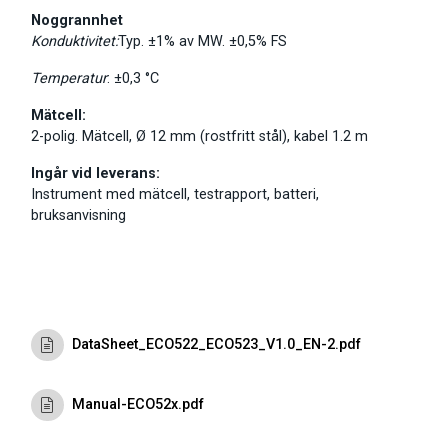
Noggrannhet
Konduktivitet:
Typ. ±1% av MW. ±0,5% FS
Temperatur
: ±0,3 °C
Mätcell:
2-polig. Mätcell, Ø 12 mm (rostfritt stål), kabel 1.2 m
Ingår vid leverans:
Instrument med mätcell, testrapport, batteri,
bruksanvisning
DataSheet_ECO522_ECO523_V1.0_EN-2.pdf
Manual-ECO52x.pdf