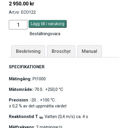
2 950.00
kr
Art.nr: ECO122
Lägg till i varukorg
Beställningsvara
Beskrivning
Broschyr
Manual
SPECIFIKATIONER
Mätingång:
Pt1000
Mätområde:
-70.0.. +250,0 °C
Precision
: -20 .. +100 °C:
± 0,2 % av det uppmätta värdet
Reaktionstid T
Vatten (0,4 m/s) ca. 4 s
90:
Mätfrekvens:
2 mätningar/s