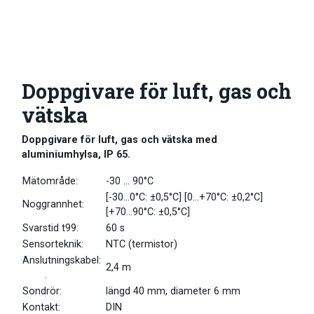
Doppgivare för luft, gas och
vätska
Doppgivare för luft, gas och vätska med
aluminiumhylsa, IP 65.
Mätområde:
-30 … 90°C
[-30…0°C: ±0,5°C] [0…+70°C: ±0,2°C]
Noggrannhet:
[+70…90°C: ±0,5°C]
Svarstid t99:
60 s
Sensorteknik:
NTC (termistor)
Anslutningskabel:
2,4 m
.
Sondrör:
längd 40 mm, diameter 6 mm
Kontakt:
DIN