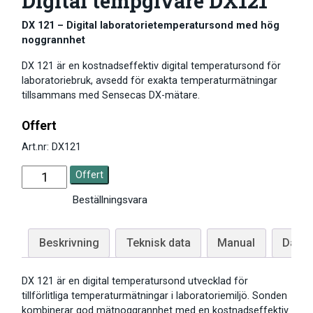
Digital tempgivare DX121
DX 121 – Digital laboratorietemperatursond med hög
noggrannhet
DX 121 är en kostnadseffektiv digital temperatursond för
laboratoriebruk, avsedd för exakta temperaturmätningar
tillsammans med Sensecas DX-mätare.
Offert
Art.nr: DX121
Offert
Beställningsvara
Beskrivning
Teknisk data
Manual
Datab
DX 121 är en digital temperatursond utvecklad för
tillförlitliga temperaturmätningar i laboratoriemiljö. Sonden
kombinerar god mätnoggrannhet med en kostnadseffektiv