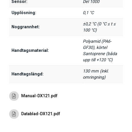
Sensor:
Del 1000
Upplösning:
0,1 °C
±0,2 °C (0 °C ≤ t ≤
Noggrannhet:
100 °C)
Polyamid (PA6-
GF30), körtel
Handtagsmaterial:
Santoprene (båda
upp till +120 °C)
130 mm (inkl.
Handtagslängd:
omringning)
Manual-DX121.pdf
Datablad-DX121.pdf