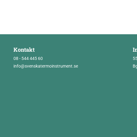
Kontakt
I
08 - 544 445 60
5
info@svenskatermoinstrument.se
Bg