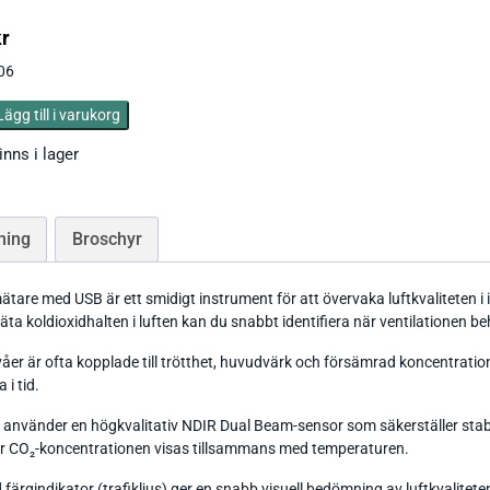
Ph / Redox / Syre_
Fuktindikator
Lufft Ventus Ultrasonic
kr
Fuktmätare betong
Classic wind transmitter
006
Barometer lufttryck
Fukt i material
Small Wind
Lägg till i varukorg
Tryckgivare luft
inns i lager
ning
Broschyr
tare med USB är ett smidigt instrument för att övervaka luftkvaliteten i
Tillbehör Thies
a koldioxidhalten i luften kan du snabbt identifiera när ventilationen b
CO Mätare
Tillbehör Lufft
Tillbehör-EE
er är ofta kopplade till trötthet, huvudvärk och försämrad koncentration
 i tid.
Gasmätare Syre
Tillbehör-Testo
använder en högkvalitativ NDIR Dual Beam-sensor som säkerställer stabila
Radonmätare
är CO₂-koncentrationen visas tillsammans med temperaturen.
Tillbehör_Greisinger
CO2 Mätare Inomhus
 färgindikator (trafikljus) ger en snabb visuell bedömning av luftkvalitete