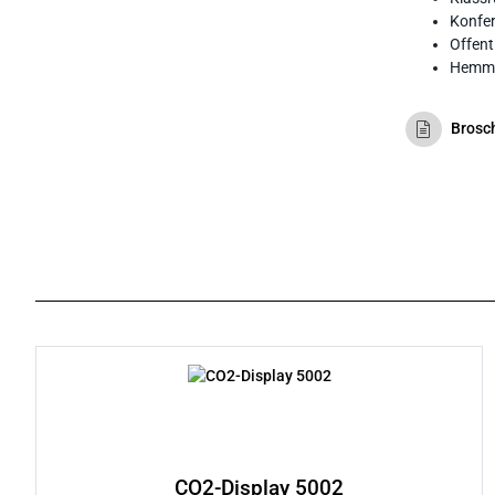
Konfe
Offent
Hemmi
Brosc
CO2-Display 5002