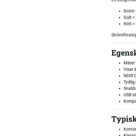
Grönt 
Gult =
Rött = 
Strömförsörjn
Egensk
Mäter 
Visar 
NDIR D
Tydlig
Snabb 
USB-st
Kompa
Typisk
Kontor
Klassr