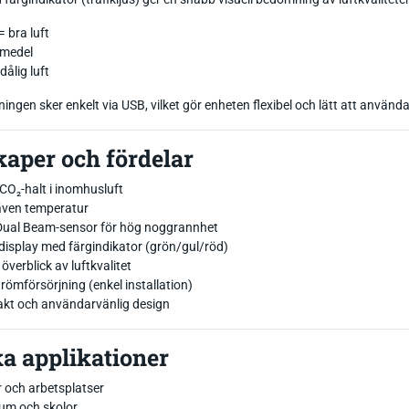
= bra luft
 medel
dålig luft
ingen sker enkelt via USB, vilket gör enheten flexibel och lätt att använda i
aper och fördelar
CO₂-halt i inomhusluft
även temperatur
ual Beam-sensor för hög noggrannhet
 display med färgindikator (grön/gul/röd)
överblick av luftkvalitet
römförsörjning (enkel installation)
kt och användarvänlig design
a applikationer
 och arbetsplatser
um och skolor