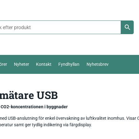
örer
Nyheter
Kontakt
Fyndhyllan
Nyhetsbrev
Termoelement Typ K
mätare USB
Väderstation 0-10 V
Pt100 / Pt1000
Temperatur_
Thies Compact 4…20mA / 0-10V
a CO2-koncentrationen i byggnader
Komposttermometer
Fukt_
Luftfuktighetsmätare
First Class
temperatur,
ed USB-anslutning för enkel övervakning av luftkvalitet inomhus. Visar 
eratur samt ger tydlig indikering via färgdisplay.
Livsmedel_
Luftflöde_
Fuktkvotsmätare
Ultrasonic Anemometer