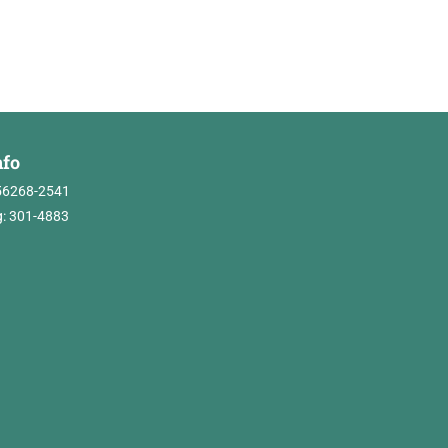
nfo
56268-2541
: 301-4883