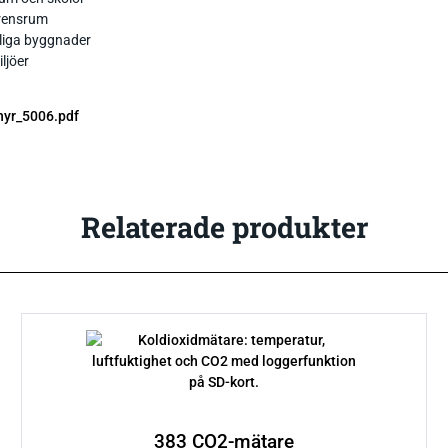
rensrum
liga byggnader
ljöer
hyr_5006.pdf
Relaterade produkter
383 CO2-mätare