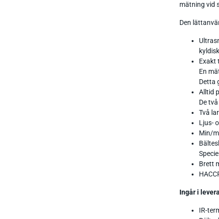
mätning vid 
Den lättanvä
Ultras
kyldisk
Exakt 
En mät
Detta 
Alltid
De två
Två la
Ljus- 
Min/ma
Bältes
Specie
Brett 
HACCP-
Ingår i lever
IR-ter