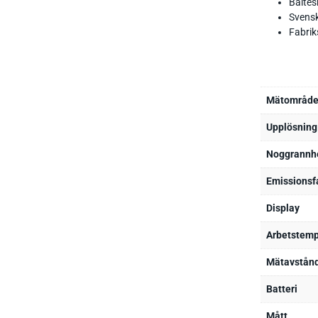
Bältes
Svens
Fabrik
Mätområde
Upplösning
Noggrannh
Emissionsf
Display
Arbetstemp
Mätavstånd
Batteri
Mått