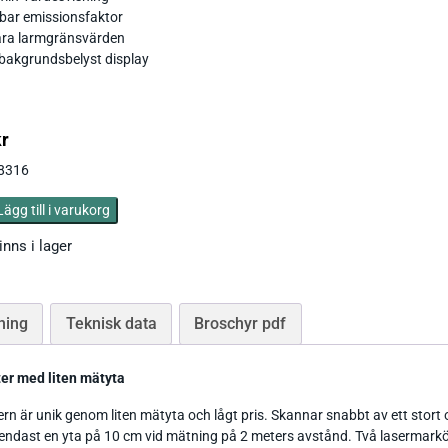
Ph / Redox / Syre_
Fuktindikator
Lufft Ventus Ultrasonic
bar emissionsfaktor
ara larmgränsvärden
Fuktmätare betong
 bakgrundsbelyst display
Classic wind transmitter
Barometer lufttryck
Fukt i material
Small Wind
Tryckgivare luft
kr
.8316
Lägg till i varukorg
inns i lager
Tillbehör Thies
CO Mätare
Tillbehör Lufft
ning
Teknisk data
Broschyr pdf
Tillbehör-EE
Gasmätare Syre
Tillbehör-Testo
er med liten mätyta
Radonmätare
Tillbehör_Greisinger
n är unik genom liten mätyta och lågt pris. Skannar snabbt av ett stort 
endast en yta på 10 cm vid mätning på 2 meters avstånd. Två lasermarköre
CO2 Mätare Inomhus