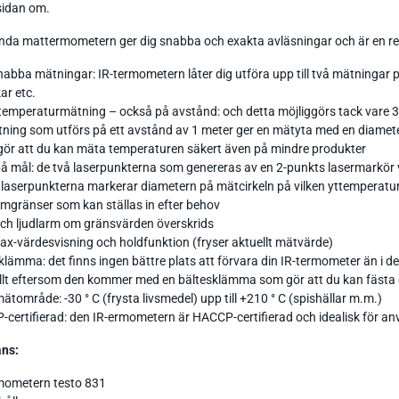
sidan om.
nda mattermometern ger dig snabba och exakta avläsningar och är en rea
nabba mätningar: IR-termometern låter dig utföra upp till två mätninga
ar etc.
temperaturmätning – också på avstånd: och detta möjliggörs tack vare 3
ning som utförs på ett avstånd av 1 meter ger en mätyta med en diamete
gör att du kan mäta temperaturen säkert även på mindre produkter
 på mål: de två laserpunkterna som genereras av en 2-punkts lasermarkör vi
 laserpunkterna markerar diametern på mätcirkeln på vilken yttemperat
rmgränser som kan ställas in efter behov
och ljudlarm om gränsvärden överskrids
x-värdesvisning och holdfunktion (fryser aktuellt mätvärde)
klämma: det finns ingen bättre plats att förvara din IR-termometer än i d
llt eftersom den kommer med en bältesklämma som gör att du kan fästa den i
mätområde: -30 ° C (frysta livsmedel) upp till +210 ° C (spishällar m.m.)
certifierad: den IR-ermometern är HACCP-certifierad och idealisk för a
ans:
mometern testo 831