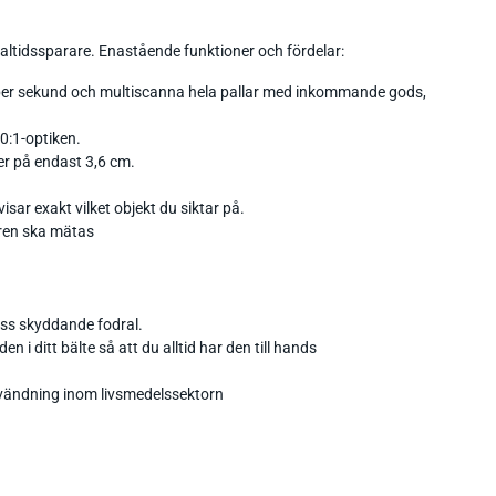
ltidssparare. Enastående funktioner och fördelar:
r per sekund och multiscanna hela pallar med inkommande gods,
0:1-optiken.
r på endast 3,6 cm.
sar exakt vilket objekt du siktar på.
uren ska mätas
ess skyddande fodral.
 ditt bälte så att du alltid har den till hands
nvändning inom livsmedelssektorn