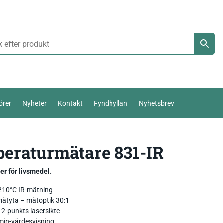
örer
Nyheter
Kontakt
Fyndhyllan
Nyhetsbrev
Termoelement Typ K
eraturmätare 831-IR
Väderstation 0-10 V
Pt100 / Pt1000
Temperatur_
Thies Compact 4…20mA / 0-10V
er för livsmedel.
Komposttermometer
Fukt_
Luftfuktighetsmätare
First Class
temperatur,
210°C IR-mätning
mätyta – mätoptik 30:1
Livsmedel_
Luftflöde_
Fuktkvotsmätare
Ultrasonic Anemometer
t 2-punkts lasersikte
in-värdesvisning