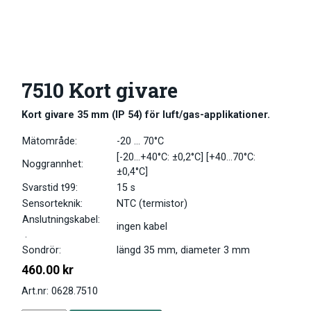
7510 Kort givare
Kort givare 35 mm (IP 54) för luft/gas-applikationer.
Mätområde:
-20 … 70°C
[-20…+40°C: ±0,2°C] [+40…70°C:
Noggrannhet:
±0,4°C]
Svarstid t99:
15 s
Sensorteknik:
NTC (termistor)
Anslutningskabel:
ingen kabel
.
Sondrör:
längd 35 mm, diameter 3 mm
460.00
kr
Art.nr: 0628.7510