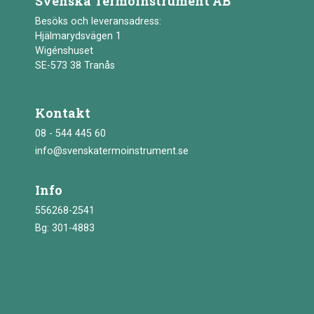
Svenska Termoinstrument AB
Besöks och leveransadress:
Hjälmarydsvägen 1
Wigénshuset
SE-573 38 Tranås
Kontakt
08 - 544 445 60
info@svenskatermoinstrument.se
Info
556268-2541
Bg: 301-4883