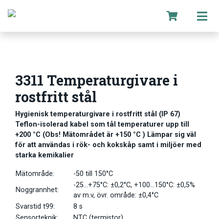
3311 Temperaturgivare i
rostfritt stål
Hygienisk temperaturgivare i rostfritt stål (IP 67)
Teflon-isolerad kabel som tål temperaturer upp till
+200 °C (Obs! Mätområdet är +150 °C ) Lämpar sig väl
för att användas i rök- och kokskåp samt i miljöer med
starka kemikalier
Mätområde:
-50 till 150°C
-25…+75°C: ±0,2°C, +100…150°C: ±0,5%
Noggrannhet:
av m.v, övr. område: ±0,4°C
Svarstid t99:
8 s
Sensorteknik:
NTC (termistor)