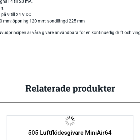
gnal 4 till 20 mA.
ng.
på 9 till 24 V DC
 80 mm; öppning 120 mm; sondlängd 225 mm
udprincipen är våra givare användbara för en kontinuerlig drift och ving
Relaterade produkter
505 Luftflödesgivare MiniAir64