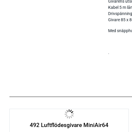
Givarens utsi
Kabel 5 m lå
Drivspänning 
Givare 85 x
Med snäpphuv
.
492 Luftflödesgivare MiniAir64