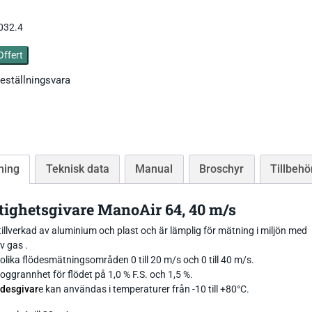
Tryckgivare luft
032.4
Offert
eställningsvara
Tillbehör Thies
CO Mätare
Tillbehör Lufft
Tillbehör-EE
ning
Teknisk data
Manual
Broschyr
Tillbehö
Gasmätare Syre
Tillbehör-Testo
Radonmätare
tighetsgivare ManoAir 64, 40 m/s
Tillbehör_Greisinger
tillverkad av aluminium och plast och är lämplig för mätning i miljön med
CO2 Mätare Inomhus
v gas .
 olika flödesmätningsområden 0 till 20 m/s och 0 till 40 m/s.
ggrannhet för flödet på 1,0 % F.S. och 1,5 %.
ödesgivar
e kan användas i temperaturer från -10 till +80°C.