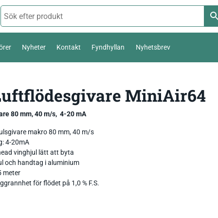
örer
Nyheter
Kontakt
Fyndhyllan
Nyhetsbrev
Termoelement Typ K
Luftflödesgivare MiniAir64
Väderstation 0-10 V
Pt100 / Pt1000
Temperatur_
Thies Compact 4…20mA / 0-10V
vare 80 mm, 40 m/s, 4-20 mA
Komposttermometer
Fukt_
Luftfuktighetsmätare
First Class
temperatur,
ulsgivare makro 80 mm, 40 m/s
g: 4-20mA
Livsmedel_
Luftflöde_
Fuktkvotsmätare
Ultrasonic Anemometer
ead vinghjul lätt att byta
ul och handtag i aluminium
Ph / Redox / Syre_
Fuktindikator
Lufft Ventus Ultrasonic
5 meter
grannhet för flödet på 1,0 % F.S.
Fuktmätare betong
Classic wind transmitter
Barometer lufttryck
Fukt i material
Small Wind