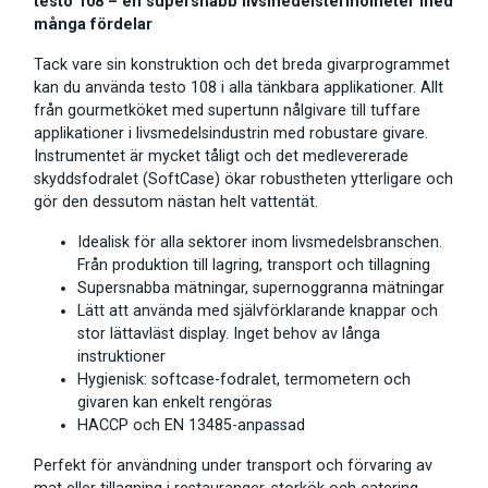
testo 108 – en supersnabb livsmedelstermometer med
många fördelar
Tack vare sin konstruktion och det breda givarprogrammet
kan du använda testo 108 i alla tänkbara applikationer. Allt
från gourmetköket med supertunn nålgivare till tuffare
applikationer i livsmedelsindustrin med robustare givare.
Instrumentet är mycket tåligt och det medlevererade
skyddsfodralet (SoftCase) ökar robustheten ytterligare och
gör den dessutom nästan helt vattentät.
Idealisk för alla sektorer inom livsmedelsbranschen.
Från produktion till lagring, transport och tillagning
Supersnabba mätningar, supernoggranna mätningar
Lätt att använda med självförklarande knappar och
stor lättavläst display. Inget behov av långa
instruktioner
Hygienisk: softcase-fodralet, termometern och
givaren kan enkelt rengöras
HACCP och EN 13485-anpassad
Perfekt för användning under transport och förvaring av