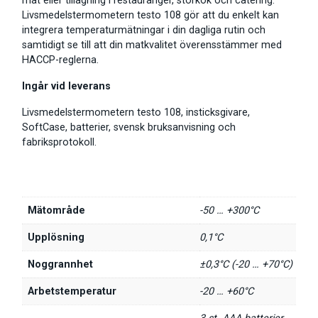
mat eller tillagning i restauranger, storkök och catering.
Livsmedelstermometern testo 108 gör att du enkelt kan
integrera temperaturmätningar i din dagliga rutin och
samtidigt se till att din matkvalitet överensstämmer med
HACCP-reglerna.
Ingår vid leverans
Livsmedelstermometern testo 108, insticksgivare,
SoftCase, batterier, svensk bruksanvisning och
fabriksprotokoll.
Mätområde
-50 … +300°C
Upplösning
0,1°C
Noggrannhet
±0,3°C (-20 … +70°C)
Arbetstemperatur
-20 … +60°C