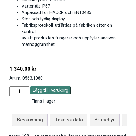
Vattentät IP67
Anpassad för HACCP och EN13485
Stor och tydlig display
Fabriksprotokoll: utfärdas på fabriken efter en
kontroll
av att produkten fungerar och uppfyller angiven
mätnoggrannhet.
1 340.00
kr
Art.nr: 0563.1080
Lägg till i varukorg
Finns i lager
Beskrivning
Teknisk data
Broschyr
Giv