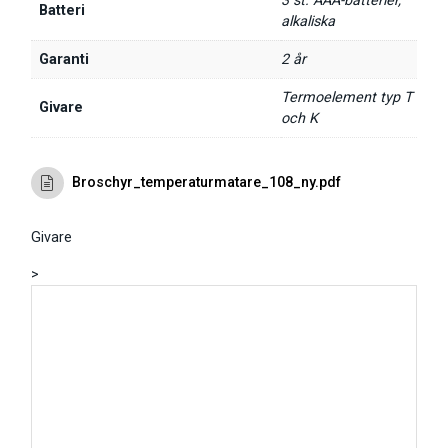
3 st. AAA-batterier,
Batteri
alkaliska
Garanti
2 år
Termoelement typ T
Givare
och K
Broschyr_temperaturmatare_108_ny.pdf
Givare
>