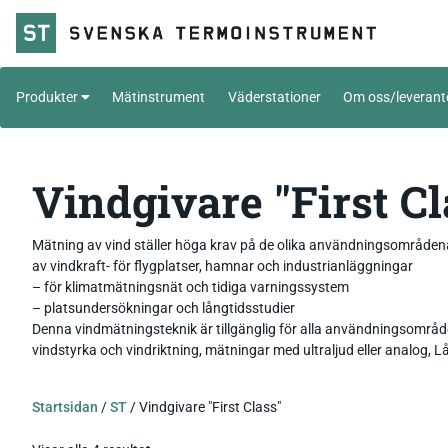
Produkter
Mätinstrument
Väderstationer
Om oss/leverant
Handinstrument
Livsmedel
Vindgivare "First Cl
Temperatur
Meteorologi
Väderstation
Tillbehör_Givare
Vindmätare
Sensor / givare
Fuktgivare
Mätning av vind ställer höga krav på de olika användningsområdena:
av vindkraft- för flygplatser, hamnar och industrianläggningar
Fukt
Nederbördsmätare
Rumsgivare – för mätning av 
Datalogger
Temperatur_Datalogger
– för klimatmätningsnät och tidiga varningssystem
fukt och CO₂ i inomhusmiljöer
– platsundersökningar och långtidsstudier
Tryck
Fukttransmitter
Fukt_Datalogger
Modbus-RTU
Lufttryck
Denna vindmätningsteknik är tillgänglig för alla användningsområd
Daggpunktsgivare
vindstyrka och vindriktning, mätningar med ultraljud eller analog
IR-mätare
Barometertryck
Wifi-logger
Vindgivare
Panelinstrument
Temperatur
Luftflödesgivare
Värmekamera
Luxgivare
Tryck_Datalogger
Solstrålningsgivare
Standard signal
Ex-protection ATEX
Fuktgivare Ex
Startsidan
/
ST
/ Vindgivare "First Class"
Tryck
Luftflöde
Pyranometer
4-20mA / 0-10V datalogger
Temperaturgivare Modbus
Tryckmätare Ex
Trådlös mätning wifi
Temperaturgivare wifi