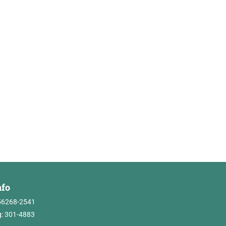
nfo
56268-2541
: 301-4883