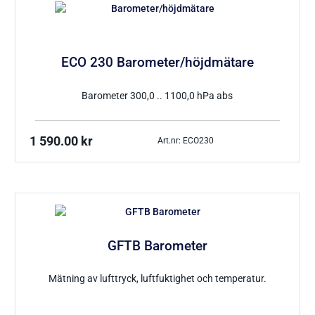
Ph / Redox / Syre_
Fuktindikator
Lufft Ventus Ultrasonic
Fuktmätare betong
Classic wind transmitter
ECO 230 Barometer/höjdmätare
Barometer lufttryck
Fukt i material
Small Wind
Tryckgivare luft
Barometer 300,0 .. 1100,0 hPa abs
1 590.00
kr
Art.nr: ECO230
Tillbehör Thies
CO Mätare
Tillbehör Lufft
Tillbehör-EE
GFTB Barometer
Gasmätare Syre
Tillbehör-Testo
Mätning av lufttryck, luftfuktighet och temperatur.
Radonmätare
Tillbehör_Greisinger
CO2 Mätare Inomhus