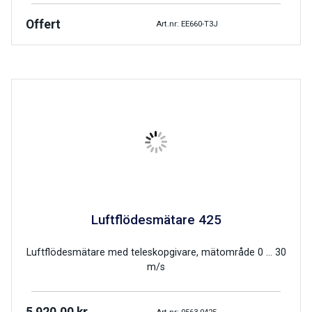
Offert
Art.nr: EE660-T3J
Luftflödesmätare 425
Luftflödesmätare med teleskopgivare, mätområde 0 … 30
m/s
Art.nr: 0563.0425